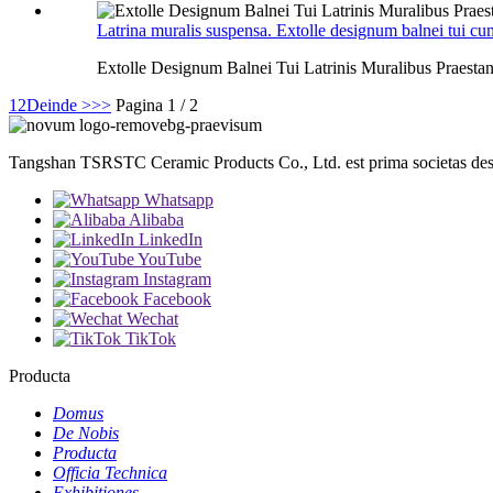
Latrina muralis suspensa. Extolle designum balnei tui cum 
Extolle Designum Balnei Tui Latrinis Muralibus Praestan
1
2
Deinde >
>>
Pagina 1 / 2
Tangshan TSRSTC Ceramic Products Co., Ltd. est prima societas desi
Whatsapp
Alibaba
LinkedIn
YouTube
Instagram
Facebook
Wechat
TikTok
Producta
Domus
De Nobis
Producta
Officia Technica
Exhibitiones