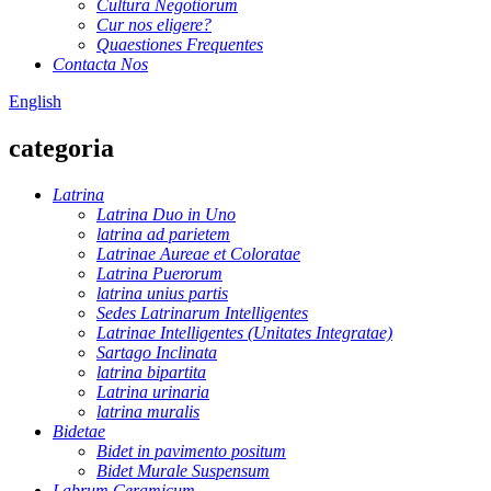
Cultura Negotiorum
Cur nos eligere?
Quaestiones Frequentes
Contacta Nos
English
categoria
Latrina
Latrina Duo in Uno
latrina ad parietem
Latrinae Aureae et Coloratae
Latrina Puerorum
latrina unius partis
Sedes Latrinarum Intelligentes
Latrinae Intelligentes (Unitates Integratae)
Sartago Inclinata
latrina bipartita
Latrina urinaria
latrina muralis
Bidetae
Bidet in pavimento positum
Bidet Murale Suspensum
Labrum Ceramicum