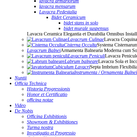
lavacra armariorum
lavacra mensarum
Lavacra Pedestalia
Bidet Ceramicum
bidet stans in solo
bidet murale suspensus
Lavacra Ceramica Elegantia et Durabilia Omnibus Install
Lavacrum Culinae
Lavacra Coquina
Cisterna Occulta
Systema Cisternarum
Lavacrum Balnei
Armamenta Balnearia Moderna cum Sol
Lavacrum Peniculi
Lavacra Penicul
Labrum balneare
Lavacra Sola et I
Cubiculum Lavacri
Septa Imbrium Flexibili
Instrumenta / Ornamenta Balnei
Nuntii
Officia Technica
Historia Progressionis
Honor et Certificatio
officina notae
Video
De Nobis
Officina Exhibitionis
Showroom & Exhibitiones
Turma nostra
Investigatio et Progressio