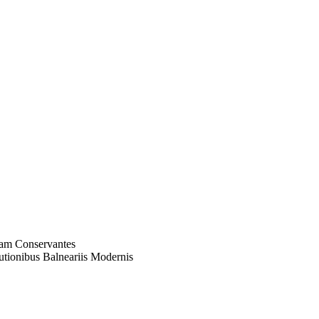
uam Conservantes
utionibus Balneariis Modernis