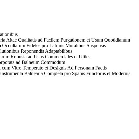
ationibus
ria Altae Qualitatis ad Facilem Purgationem et Usum Quotidianum
 Occultarum Fideles pro Latrinis Muralibus Suspensis
utionibus Reponendis Adaptabilibus
orum Robusta ad Usus Commerciales et Utiles
ncorporata ad Balneum Commodum
a cum Vitro Temperato et Designis Ad Personam Factis
Instrumenta Balnearia Completa pro Spatiis Functoriis et Modernis