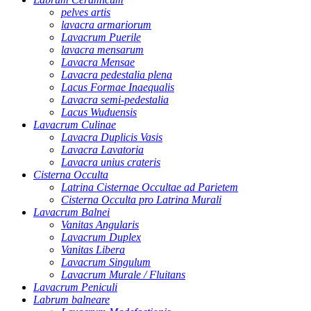
pelves artis
lavacra armariorum
Lavacrum Puerile
lavacra mensarum
Lavacra Mensae
Lavacra pedestalia plena
Lacus Formae Inaequalis
Lavacra semi-pedestalia
Lacus Wuduensis
Lavacrum Culinae
Lavacra Duplicis Vasis
Lavacra Lavatoria
Lavacra unius crateris
Cisterna Occulta
Latrina Cisternae Occultae ad Parietem
Cisterna Occulta pro Latrina Murali
Lavacrum Balnei
Vanitas Angularis
Lavacrum Duplex
Vanitas Libera
Lavacrum Singulum
Lavacrum Murale / Fluitans
Lavacrum Peniculi
Labrum balneare