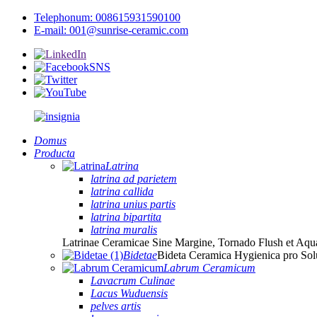
Telephonum: 008615931590100
E-mail: 001@sunrise-ceramic.com
Domus
Producta
Latrina
latrina ad parietem
latrina callida
latrina unius partis
latrina bipartita
latrina muralis
Latrinae Ceramicae Sine Margine, Tornado Flush et Aq
Bidetae
Bideta Ceramica Hygienica pro Sol
Labrum Ceramicum
Lavacrum Culinae
Lacus Wuduensis
pelves artis