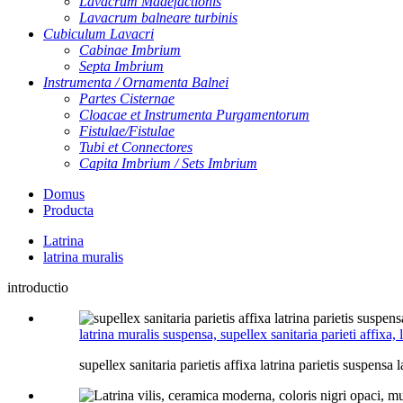
Lavacrum Madefactionis
Lavacrum balneare turbinis
Cubiculum Lavacri
Cabinae Imbrium
Septa Imbrium
Instrumenta / Ornamenta Balnei
Partes Cisternae
Cloacae et Instrumenta Purgamentorum
Fistulae/Fistulae
Tubi et Connectores
Capita Imbrium / Sets Imbrium
Domus
Producta
Latrina
latrina muralis
introductio
latrina muralis suspensa, supellex sanitaria parieti affixa, 
supellex sanitaria parietis affixa latrina parietis suspensa l