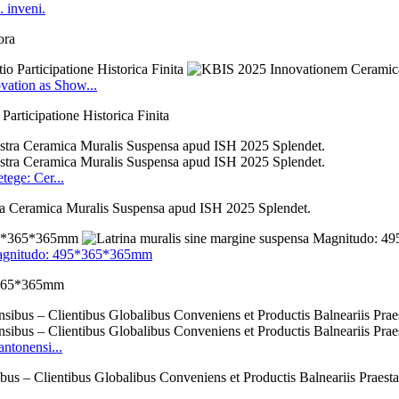
 inveni.
ora
vation as Show...
articipatione Historica Finita
tege: Cer...
ra Ceramica Muralis Suspensa apud ISH 2025 Splendet.
e Magnitudo: 495*365*365mm
5*365*365mm
antonensi...
us – Clientibus Globalibus Conveniens et Productis Balneariis Praesta